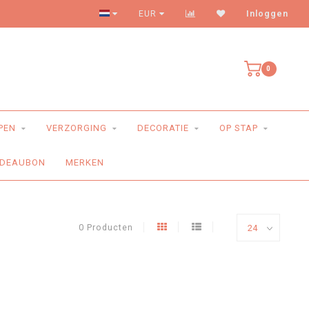
Levering aan huis
EUR
Inloggen
0
PEN
VERZORGING
DECORATIE
OP STAP
DEAUBON
MERKEN
0 Producten