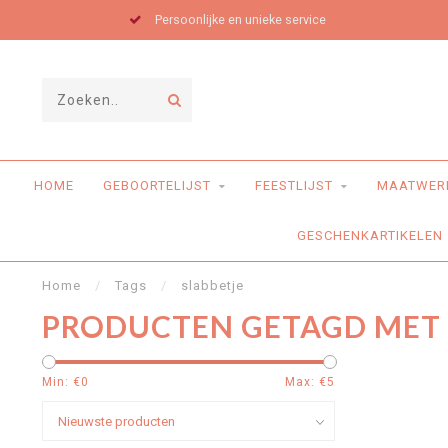
Persoonlijke en unieke service
HOME
GEBOORTELIJST
FEESTLIJST
MAATWER
GESCHENKARTIKELEN
Home
/
Tags
/
slabbetje
PRODUCTEN GETAGD MET 
Min: €
0
Max: €
5