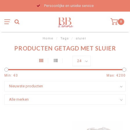
Persoonlijke en unieke service
0
Home
/
Tags
/
sluier
PRODUCTEN GETAGD MET SLUIER
Min: €
0
Max: €
200