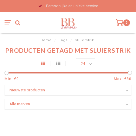
Persoonlijke en unieke service
0
Home
/
Tags
/
sluierstrik
PRODUCTEN GETAGD MET SLUIERSTRIK
Min: €
0
Max: €
80