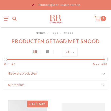
Persoonlijke en unieke service
0
Home
/
Tags
/
snood
PRODUCTEN GETAGD MET SNOOD
Min: €
0
Max: €
30
SALE-50%