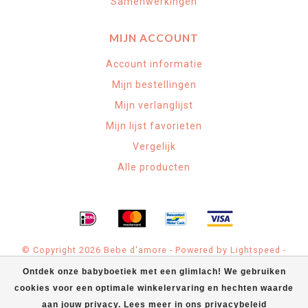
Samenwerkingen
MIJN ACCOUNT
Account informatie
Mijn bestellingen
Mijn verlanglijst
Mijn lijst favorieten
Vergelijk
Alle producten
© Copyright 2026 Bebe d'amore - Powered by
Lightspeed
-
Theme by
Dyvelopment
Ontdek onze babyboetiek met een glimlach! We gebruiken
cookies voor een optimale winkelervaring en hechten waarde
Bebe d'amore Babyspeciaalzaak
scores a
4.9
/
5
out of
71
klantbeoordelingen at
Google
aan jouw privacy. Lees meer in ons privacybeleid