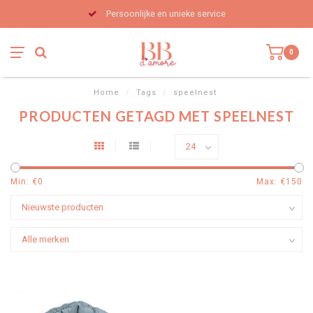
Persoonlijke en unieke service
0
Home
/
Tags
/
speelnest
PRODUCTEN GETAGD MET SPEELNEST
Min: €
0
Max: €
150