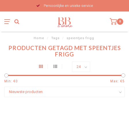
Persoonlijke en unieke service
0
Home
/
Tags
/
speentjes frigg
PRODUCTEN GETAGD MET SPEENTJES
FRIGG
Min: €
0
Max: €
5