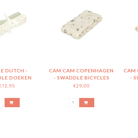
LE DUTCH -
CAM CAM COPENHAGEN
CAM 
LE DOEKEN
- SWADDLE BICYCLES
- 
FIEL 70X70
(120X120)
€12,95
€29,00
ERRY LEAVES