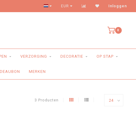
Levering aan huis
EUR
Inloggen
0
PEN
VERZORGING
DECORATIE
OP STAP
DEAUBON
MERKEN
3 Producten