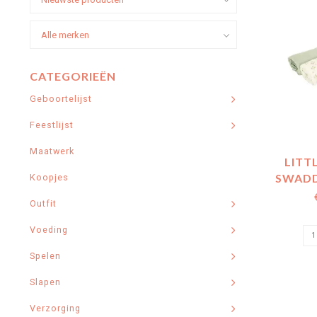
CATEGORIEËN
Geboortelijst
Feestlijst
Maatwerk
LITT
SWADD
Koopjes
HYDRO
Outfit
BLUEB
Voeding
Spelen
Slapen
Verzorging