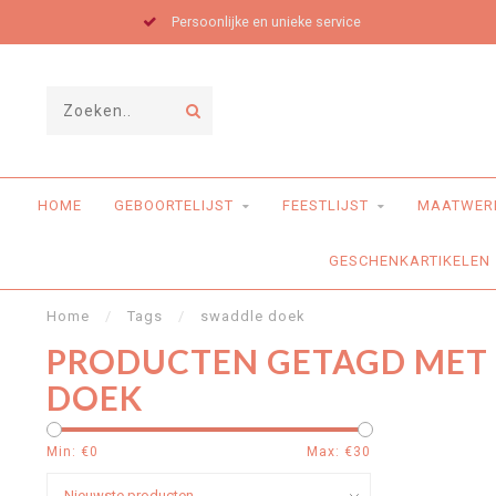
Persoonlijke en unieke service
HOME
GEBOORTELIJST
FEESTLIJST
MAATWER
GESCHENKARTIKELEN
Home
/
Tags
/
swaddle doek
PRODUCTEN GETAGD MET
DOEK
Min: €
0
Max: €
30