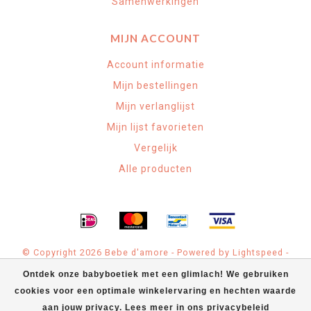
Samenwerkingen
MIJN ACCOUNT
Account informatie
Mijn bestellingen
Mijn verlanglijst
Mijn lijst favorieten
Vergelijk
Alle producten
© Copyright 2026 Bebe d'amore - Powered by
Lightspeed
-
Theme by
Dyvelopment
Ontdek onze babyboetiek met een glimlach! We gebruiken
cookies voor een optimale winkelervaring en hechten waarde
Bebe d'amore Babyspeciaalzaak
scores a
4.9
/
5
out of
71
klantbeoordelingen at
Google
aan jouw privacy. Lees meer in ons privacybeleid