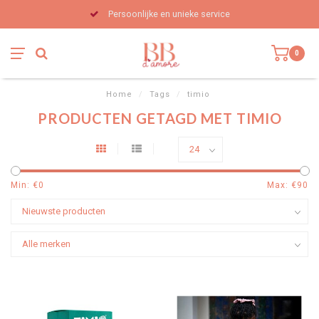
Persoonlijke en unieke service
0
Home
/
Tags
/
timio
PRODUCTEN GETAGD MET TIMIO
Min: €
0
Max: €
90