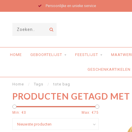
Persoonlijke en unieke service
HOME
GEBOORTELIJST
FEESTLIJST
MAATWER
GESCHENKARTIKELEN
Home
/
Tags
/
tote bag
PRODUCTEN GETAGD MET 
Min: €
0
Max: €
75