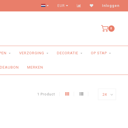
Levering aan huis
EUR
Inloggen
0
PEN
VERZORGING
DECORATIE
OP STAP
DEAUBON
MERKEN
1 Product