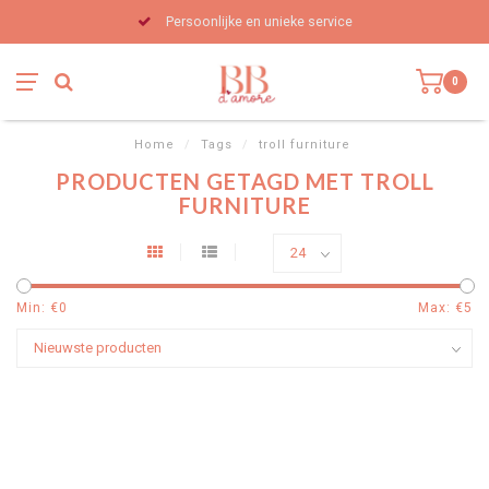
Persoonlijke en unieke service
0
Home
/
Tags
/
troll furniture
PRODUCTEN GETAGD MET TROLL
FURNITURE
Min: €
0
Max: €
5