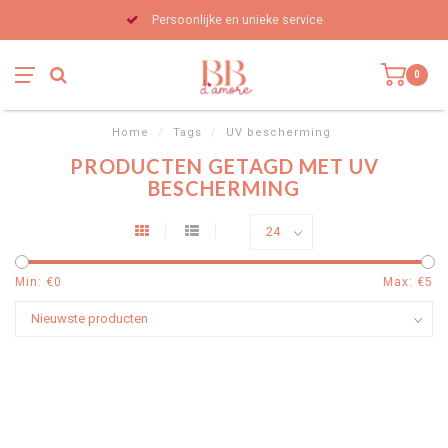
Persoonlijke en unieke service
0
Home
/
Tags
/
UV bescherming
PRODUCTEN GETAGD MET UV
BESCHERMING
Min: €
0
Max: €
5