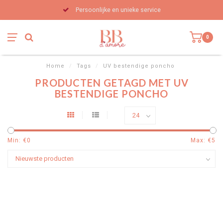
Persoonlijke en unieke service
0
Home
/
Tags
/
UV bestendige poncho
PRODUCTEN GETAGD MET UV
BESTENDIGE PONCHO
Min: €
0
Max: €
5