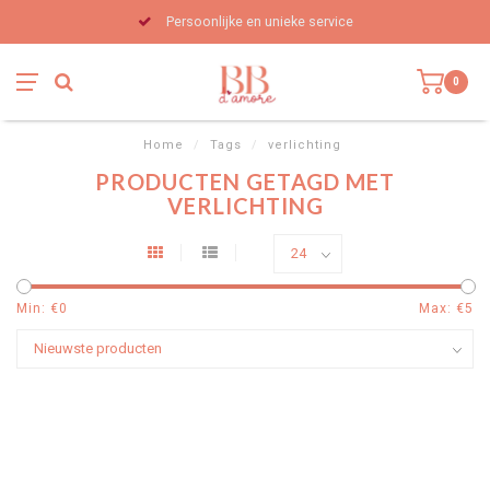
Persoonlijke en unieke service
0
Home
/
Tags
/
verlichting
PRODUCTEN GETAGD MET
VERLICHTING
Min: €
0
Max: €
5