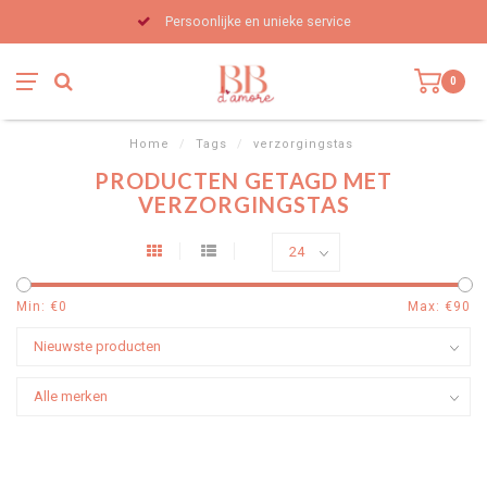
Persoonlijke en unieke service
0
Home
/
Tags
/
verzorgingstas
PRODUCTEN GETAGD MET
VERZORGINGSTAS
Min: €
0
Max: €
90