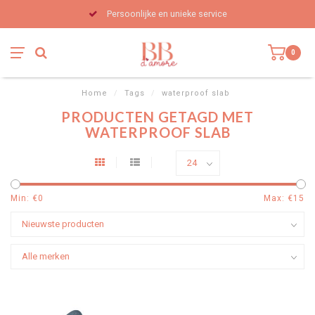
Persoonlijke en unieke service
0
Home
/
Tags
/
waterproof slab
PRODUCTEN GETAGD MET
WATERPROOF SLAB
Min: €
0
Max: €
15