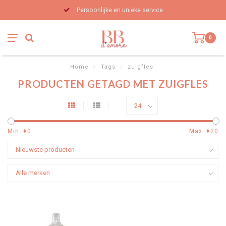
Persoonlijke en unieke service
0
Home
/
Tags
/
zuigfles
PRODUCTEN GETAGD MET ZUIGFLES
Min: €
0
Max: €
20